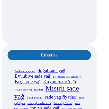
Etiketler
doğal sade yağ
Baklava sade yağı
Eyyübiye sade yağ
geleneksel Urfa lezzetleri
Keçi sade yağ
Koyun Sade Yağı
Mısırlı sade
koyun sade yağı fiyatları
yağ
sade yağ fiyatları
Nasıl Yapılır?
sade
yağ fiyatı
sade yağ imalatı urfa
Sade Yağ Nedir?
sade
toptan sade yağ
yağ üreticisi
urfa keçi sade yağ