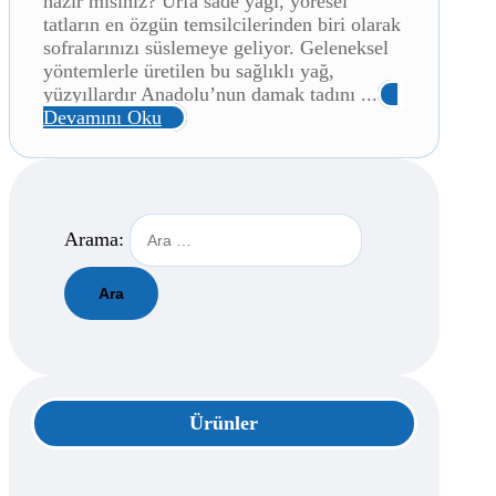
hazır mısınız? Urfa sade yağı, yöresel
tatların en özgün temsilcilerinden biri olarak
sofralarınızı süslemeye geliyor. Geleneksel
yöntemlerle üretilen bu sağlıklı yağ,
yüzyıllardır Anadolu’nun damak tadını ...
Devamını Oku
Arama:
Ürünler