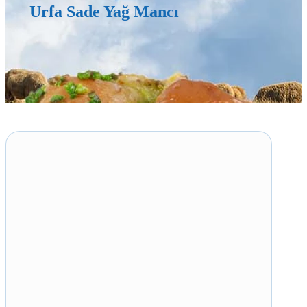
Urfa Sade Yağ Mancı