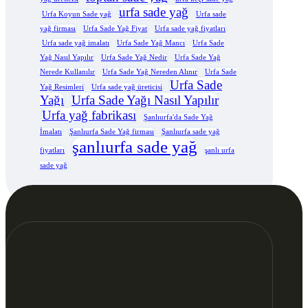
urfa sade yağ
Urfa Koyun Sade yağ
Urfa sade
yağ firması
Urfa Sade Yağ Fiyat
Urfa sade yağ fiyatları
Urfa sade yağ imalatı
Urfa Sade Yağ Mancı
Urfa Sade
Yağ Nasıl Yapılır
Urfa Sade Yağ Nedir
Urfa Sade Yağ
Nerede Kullanılır
Urfa Sade Yağ Nereden Alınır
Urfa Sade
Urfa Sade
Yağ Resimleri
Urfa sade yağ üreticisi
Yağı
Urfa Sade Yağı Nasıl Yapılır
Urfa yağ fabrikası
Şanlıurfa'da Sade Yağ
İmalatı
Şanlıurfa Sade Yağ firması
Şanlıurfa sade yağ
şanlıurfa sade yağ
fiyatları
şanlı urfa
sade yağ