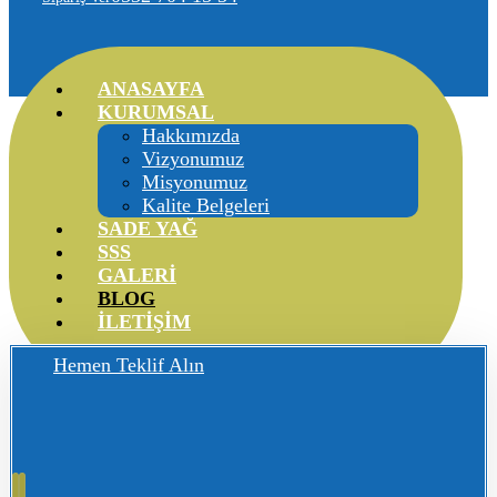
ANASAYFA
KURUMSAL
Hakkımızda
Vizyonumuz
Misyonumuz
Kalite Belgeleri
SADE YAĞ
SSS
GALERİ
BLOG
İLETİŞİM
Hemen Teklif Alın